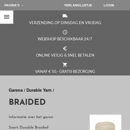
PAGINA'S
VERLANGLIJSTJE
LOGIN

local_shipping
VERZENDING OP DINSDAG EN VRIJDAG
access_time
WEBSHOP BESCHIKBAAR 24/7
euro_symbol
ONLINE VEILIG & SNEL BETALEN
shopping_cart
VANAF € 50,- GRATIS BEZORGING
Garens /
Durable Yarn /
BRAIDED
Informatie over het garen
Soort: Durable Braided