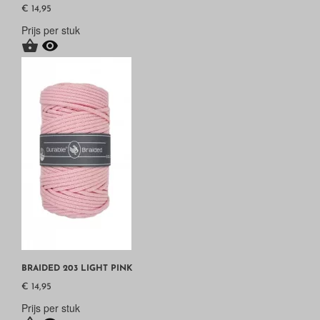
€ 14,95
Prijs per stuk


BRAIDED 203 LIGHT PINK
€ 14,95
Prijs per stuk