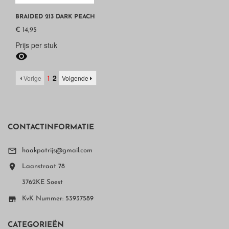
BRAIDED 213 DARK PEACH
€ 14,95
Prijs per stuk

1
2
Vorige
Volgende
CONTACTINFORMATIE

haakpatrijs@gmail.com

Laanstraat 78
3762KE Soest

KvK Nummer: 53937589
CATEGORIEËN