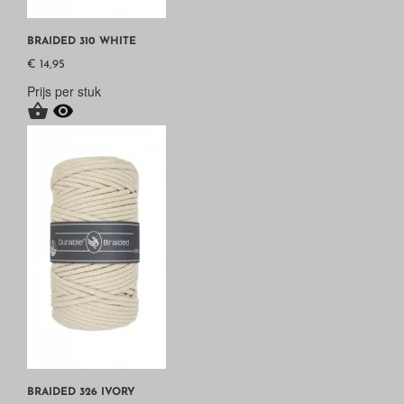
BRAIDED 310 WHITE
€ 14,95
Prijs per stuk


BRAIDED 326 IVORY